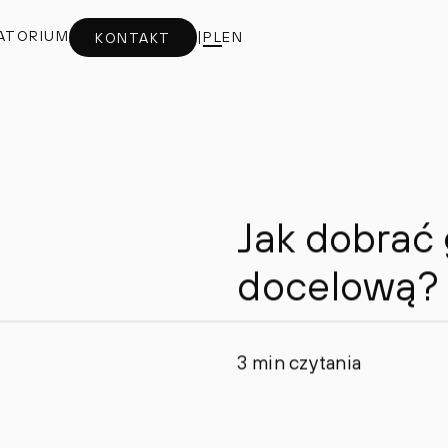
ATORIUM
|
PL
EN
KONTAKT
Jak dobrać
docelową?