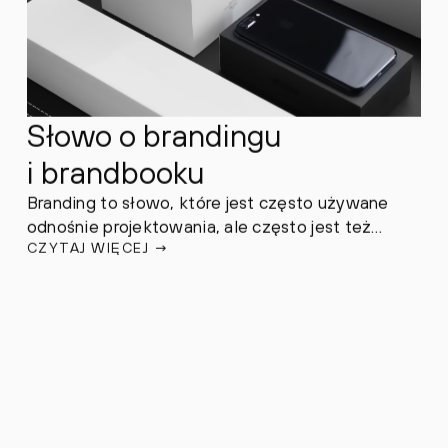
Słowo o brandingu
i brandbooku
Branding to słowo, które jest często używane
odnośnie projektowania, ale często jest też
CZYTAJ WIĘCEJ
→
używane w nieodpowiedni sposób, ponieważ
może być związanie z projektowaniem
graficznym, ale nie koniecznie musi.