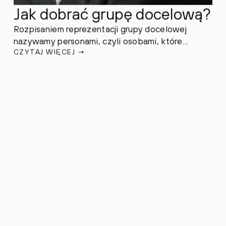
Jak dobrać grupę docelową?
Rozpisaniem reprezentacji grupy docelowej
nazywamy personami, czyli osobami, które
CZYTAJ WIĘCEJ
→
poprzez swoje potrzeby/pragnienia będą
zainteresowane naszą marką i tym co im oferuje.
Ważne, aby w procesie tworzenia rysopisu -
zwrócić uwagę na charakterystyczne detale,
które wiążą się z personą.