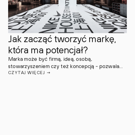
Jak zacząć tworzyć markę,
która ma potencjał?
Marka może być firmą, ideą, osobą,
stowarzyszeniem czy też koncepcją - pozwala
CZYTAJ WIĘCEJ
→
się wyróżnić tym, że ma swoje charakterystyczne
cechy pozwalające nam szybko zidentyfikować
dany produkt, usługę, osobę.