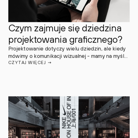
Czym zajmuje się dziedzina
projektowania graficznego?
Projektowanie dotyczy wielu dziedzin, ale kiedy
mówimy o komunikacji wizualnej - mamy na myśli
CZYTAJ WIĘCEJ
→
projektowanie graficzne. To dziedzina, która
łączy kreatywność z funkcjonalnością, a jej celem
jest tworzenie elementów graficznych, które nie
tylko dobrze wyglądają, ale także skutecznie
przekazują określone treści.